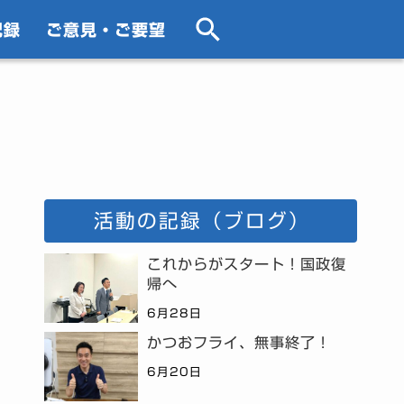
記録
ご意見・ご要望
活動の記録（ブログ）
これからがスタート！国政復
帰へ
6月28日
かつおフライ、無事終了！
6月20日