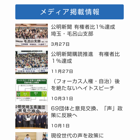
メディア掲載情報
公明新聞 有権者比1%達成
埼玉・毛呂山支部
3月27日
公明新聞購読推進 有権者比
１％達成
11月27日
（フォーカス人権・自治）後
を絶たないヘイトスピーチ
10月31日
69団体と意見交換、「声」政
策に反映へ
10月1日
現役世代の声を政策に