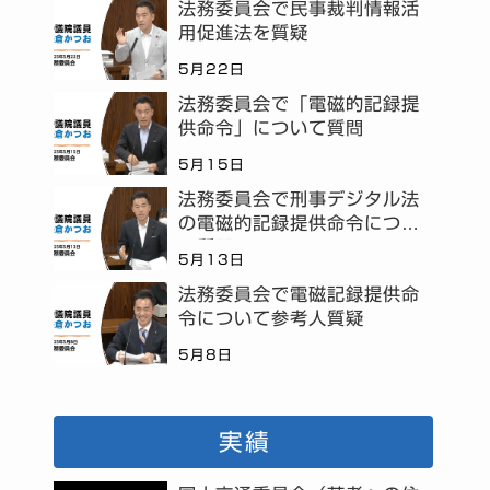
法務委員会で民事裁判情報活
用促進法を質疑
5月22日
法務委員会で「電磁的記録提
供命令」について質問
5月15日
法務委員会で刑事デジタル法
の電磁的記録提供命令につい
て質問
5月13日
法務委員会で電磁記録提供命
令について参考人質疑
5月8日
実績