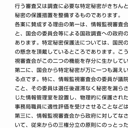
行う審査又は調査に必要な特定秘密がきちん
秘密の保護措置を整備するものであります。
各案に賛成する理由の第一は、情報監視審査
と、国会の委員会等による国政調査への政府
あります。特定秘密保護法については、国民
の懸念を頂戴しているところであります。こ
視審査会がこの二つの機能を存分に生かして
第二に、国会から特定秘密が万に一つも漏え
る点です。特に、情報監視審査会の委員が議
こと、その委員は選任後遅滞なく秘密を漏ら
じた情報管理室を設置し、物理的に保護され
事務局職員に適性評価を受けさせることなど
第三に、情報監視審査会から政府に対してな
いて、従来からの三権分立の原則にのっとっ