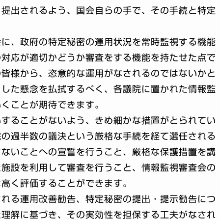
と提出されるよう、国会自らの手で、その手続と特定
会に、政府の特定秘密の運用状況を常時監視する機能
の対応が適切かどうか審査をする機能を持たせた点で
の皆様から、恣意的な運用がなされるのではないかと
うした懸念を払拭するべく、各議院に置かれた情報監
いくことが期待できます。
いすることがないよう、きめ細かな措置がとられてい
院の過半数の議決という厳格な手続を経て選任される
さないことへの宣誓を行うこと、厳格な保護措置を講
た施設を利用して審査を行うこと、情報監視審査会の
は高く評価することができます。
される運用改善勧告、特定秘密の提出・提示勧告につ
た理解に基づき、その実効性を担保する工夫がなされ