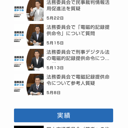
法務委員会で民事裁判情報活
用促進法を質疑
5月22日
法務委員会で「電磁的記録提
供命令」について質問
5月15日
法務委員会で刑事デジタル法
の電磁的記録提供命令につい
て質問
5月13日
法務委員会で電磁記録提供命
令について参考人質疑
5月8日
実績