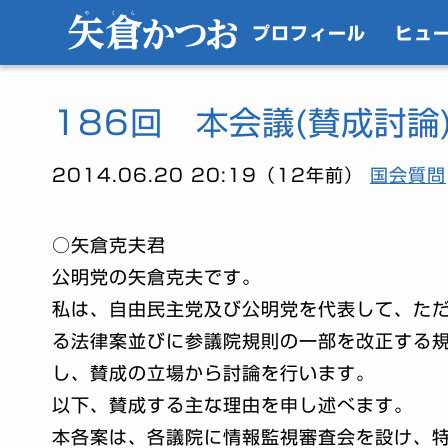
プロフィール
ヒュ
186回 本会議(賛成討論
2014.06.20 20:19（12年前）
国会質問
○矢倉克夫君
公明党の矢倉克夫です。
私は、自由民主党及び公明党を代表して、た
る法律案並びに参議院規則の一部を改正する
し、賛成の立場から討論を行います。
以下、賛成する主な理由を申し述べます。
本各案は、各議院に情報監視審査会を設け、