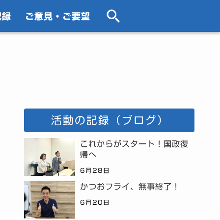
記録
ご意見・ご要望
活動の記録（ブログ）
これからがスタート！国政復
帰へ
6月28日
かつおフライ、無事終了！
6月20日