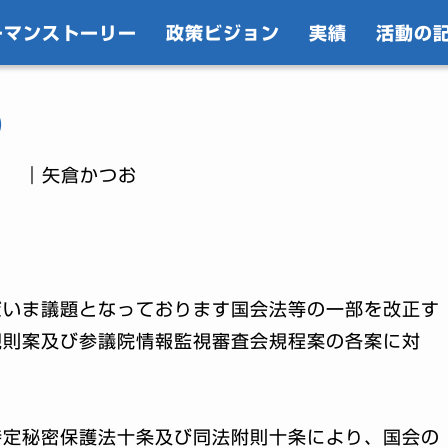
ーマンストーリー
政策ビジョン
実績
活動の
)
｜矢倉かつお
だいま議題となっております国会法等の一部を改正す
規則案及び参議院情報監視審査会規程案の各案に対
特定秘密保護法十条及び同法附則十条により、国会の