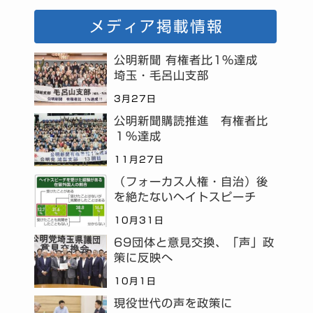
メディア掲載情報
公明新聞 有権者比1%達成
埼玉・毛呂山支部
3月27日
公明新聞購読推進 有権者比
１％達成
11月27日
（フォーカス人権・自治）後
を絶たないヘイトスピーチ
10月31日
69団体と意見交換、「声」政
策に反映へ
10月1日
現役世代の声を政策に