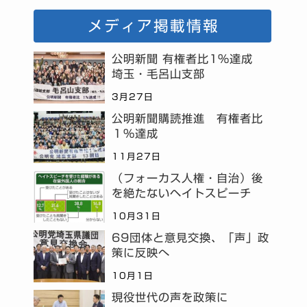
メディア掲載情報
公明新聞 有権者比1%達成
埼玉・毛呂山支部
3月27日
公明新聞購読推進 有権者比
１％達成
11月27日
（フォーカス人権・自治）後
を絶たないヘイトスピーチ
10月31日
69団体と意見交換、「声」政
策に反映へ
10月1日
現役世代の声を政策に