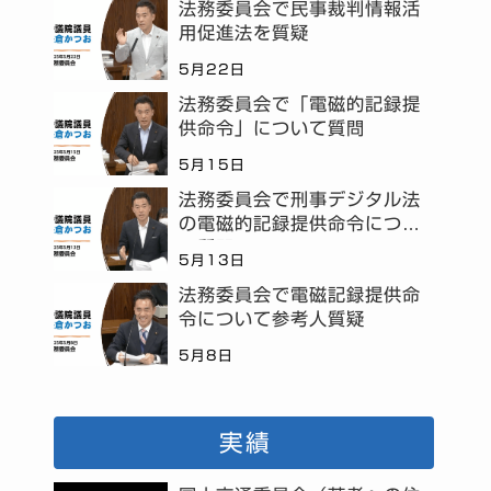
法務委員会で民事裁判情報活
用促進法を質疑
5月22日
法務委員会で「電磁的記録提
供命令」について質問
5月15日
法務委員会で刑事デジタル法
の電磁的記録提供命令につい
て質問
5月13日
法務委員会で電磁記録提供命
令について参考人質疑
5月8日
実績