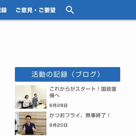
記録
ご意見・ご要望
活動の記録（ブログ）
これからがスタート！国政復
帰へ
6月28日
かつおフライ、無事終了！
6月20日