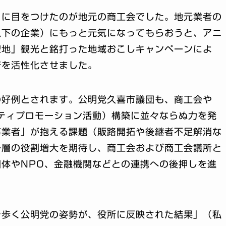
こに目をつけたのが地元の商工会でした。地元業者の
以下の企業）にもっと元気になってもらおうと、アニ
聖地」観光と銘打った地域おこしキャンペーンによ
済を活性化させました。
の好例とされます。公明党久喜市議団も、商工会や
ティプロモーション活動）構築に並々ならぬ力を発
事業者」が抱える課題（販路開拓や後継者不足解消な
一層の役割増大を期待し、商工会および商工会議所と
体やNPO、金融機関などとの連携への後押しを進
を歩く公明党の姿勢が、役所に反映された結果」（私