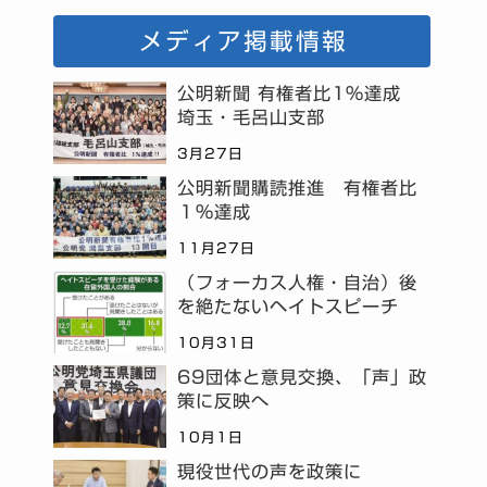
メディア掲載情報
公明新聞 有権者比1%達成
埼玉・毛呂山支部
3月27日
公明新聞購読推進 有権者比
１％達成
11月27日
（フォーカス人権・自治）後
を絶たないヘイトスピーチ
10月31日
69団体と意見交換、「声」政
策に反映へ
10月1日
現役世代の声を政策に