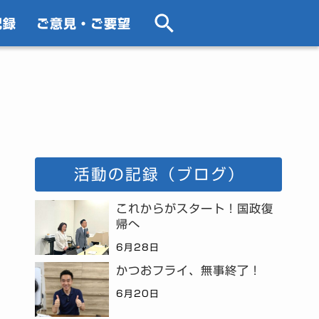
記録
ご意見・ご要望
活動の記録（ブログ）
これからがスタート！国政復
帰へ
6月28日
かつおフライ、無事終了！
6月20日