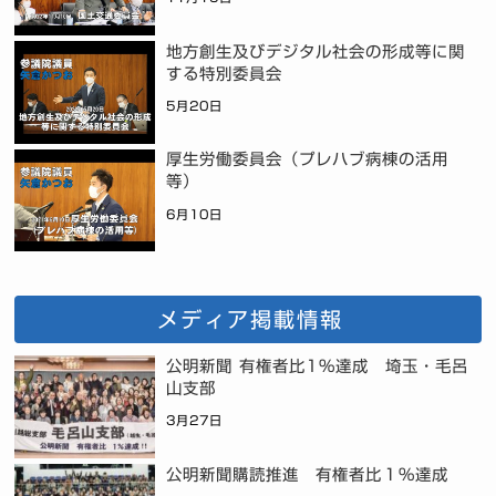
地方創生及びデジタル社会の形成等に関
する特別委員会
5月20日
厚生労働委員会（プレハブ病棟の活用
等）
6月10日
メディア掲載情報
公明新聞 有権者比1%達成 埼玉・毛呂
山支部
3月27日
公明新聞購読推進 有権者比１％達成