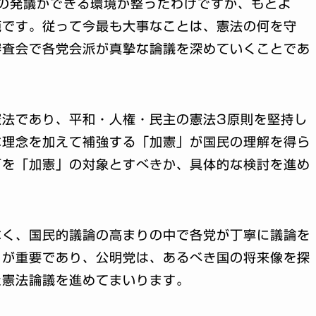
の発議ができる環境が整ったわけですが、もとよ
範です。従って今最も大事なことは、憲法の何を守
審査会で各党会派が真摯な論議を深めていくことであ
憲法であり、平和・人権・民主の憲法3原則を堅持し
な理念を加えて補強する「加憲」が国民の理解を得ら
何を「加憲」の対象とすべきか、具体的な検討を進め
なく、国民的議論の高まりの中で各党が丁寧に議論を
とが重要であり、公明党は、あるべき国の将来像を探
た憲法論議を進めてまいります。