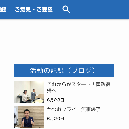
記録
ご意見・ご要望
活動の記録（ブログ）
これからがスタート！国政復
帰へ
6月28日
かつおフライ、無事終了！
6月20日