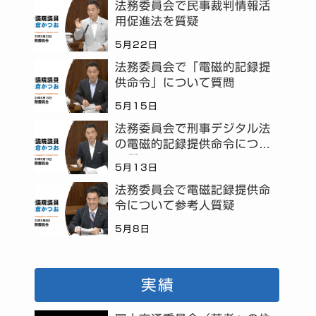
法務委員会で民事裁判情報活
用促進法を質疑
5月22日
法務委員会で「電磁的記録提
供命令」について質問
5月15日
法務委員会で刑事デジタル法
の電磁的記録提供命令につい
て質問
5月13日
法務委員会で電磁記録提供命
令について参考人質疑
5月8日
実績