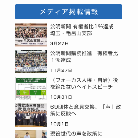
メディア掲載情報
公明新聞 有権者比1%達成
埼玉・毛呂山支部
3月27日
公明新聞購読推進 有権者比
１％達成
11月27日
（フォーカス人権・自治）後
を絶たないヘイトスピーチ
10月31日
69団体と意見交換、「声」政
策に反映へ
10月1日
現役世代の声を政策に