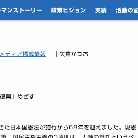
ーマンストーリー
政策ビジョン
実績
活動の
メディア掲載情報
｜矢倉かつお
復興」めざす
きた日本国憲法が施行から68年を迎えました。現憲
尊重、国民主権主義の3原則は、人類の英知というべ