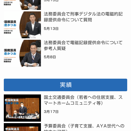
法務委員会で刑事デジタル法の電磁的記
録提供命令について質問
5月13日
法務委員会で電磁記録提供命令について
参考人質疑
5月8日
実績
国土交通委員会（若者への住居支援、ス
マートホームコミュニティ等）
3月17日
予算委員会（子育て支援、AYA世代への