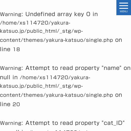
MENU
: Undefined array key 0 in
Warning
/home/xs114720/yakura-
katsuo.jp/public_html/_stg/wp-
on
content/themes/yakura-katsuo/single.php
line
18
: Attempt to read property "name" on
Warning
null in
/home/xs114720/yakura-
katsuo.jp/public_html/_stg/wp-
on
content/themes/yakura-katsuo/single.php
line
20
: Attempt to read property "cat_ID"
Warning