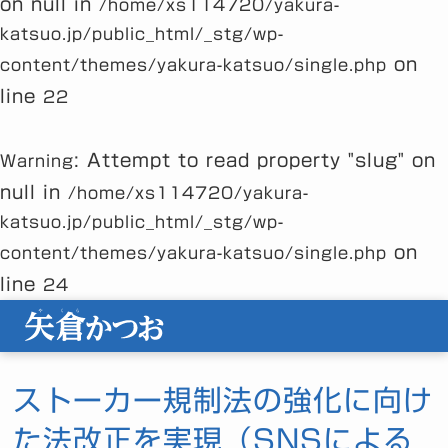
on null in
/home/xs114720/yakura-
katsuo.jp/public_html/_stg/wp-
on
content/themes/yakura-katsuo/single.php
line
22
: Attempt to read property "slug" on
Warning
null in
/home/xs114720/yakura-
katsuo.jp/public_html/_stg/wp-
on
content/themes/yakura-katsuo/single.php
line
24
ストーカー規制法の強化に向け
た法改正を実現（SNSによる