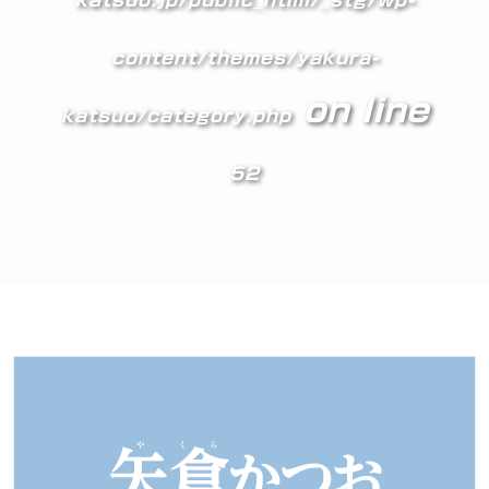
katsuo.jp/public_html/_stg/wp-
content/themes/yakura-
on line
katsuo/category.php
52