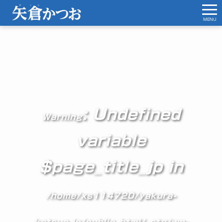
MENU
: Undefined
Warning
variable
$page_title_jp in
/home/xs114720/yakura-