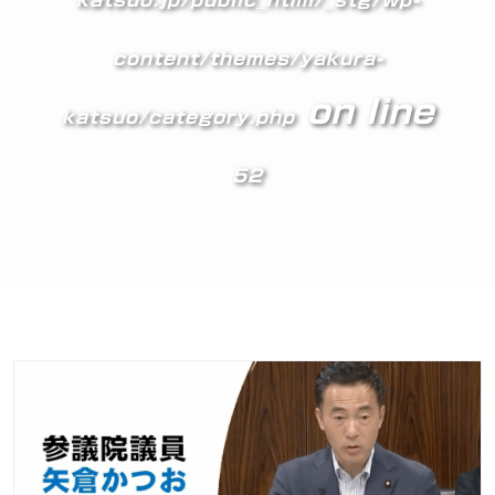
katsuo.jp/public_html/_stg/wp-
content/themes/yakura-
on line
katsuo/category.php
52