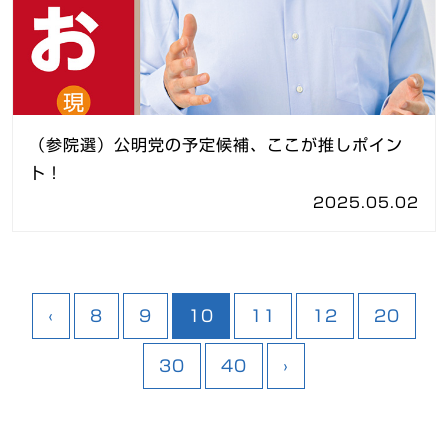
（参院選）公明党の予定候補、ここが推しポイン
ト！
2025.05.02
‹
8
9
10
11
12
20
30
40
›