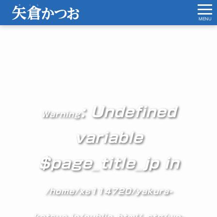
MENU
: Undefined
Warning
variable
$page_title_jp in
/home/xs114720/yakura-